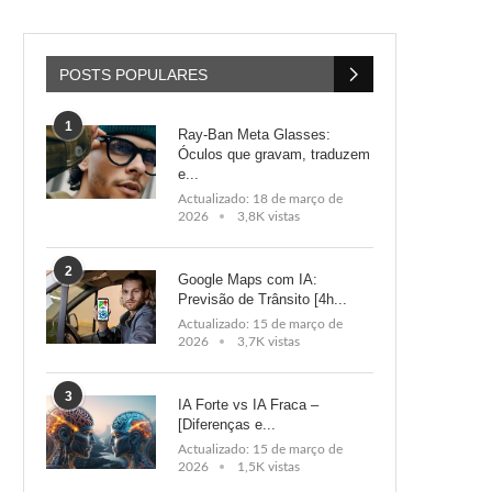
POSTS POPULARES
1
Ray-Ban Meta Glasses:
Óculos que gravam, traduzem
e...
Actualizado:
18 de março de
2026
3,8K vistas
2
Google Maps com IA:
Previsão de Trânsito [4h...
Actualizado:
15 de março de
2026
3,7K vistas
3
IA Forte vs IA Fraca –
[Diferenças e...
Actualizado:
15 de março de
2026
1,5K vistas