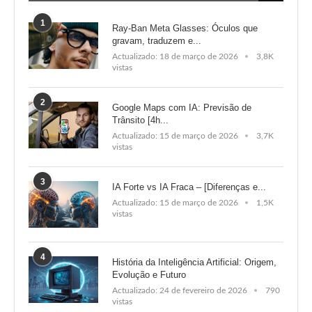
1
Ray-Ban Meta Glasses: Óculos que
gravam, traduzem e...
Actualizado:
18 de março de 2026
3,8K
vistas
2
Google Maps com IA: Previsão de
Trânsito [4h...
Actualizado:
15 de março de 2026
3,7K
vistas
3
IA Forte vs IA Fraca – [Diferenças e...
Actualizado:
15 de março de 2026
1,5K
vistas
4
História da Inteligência Artificial: Origem,
Evolução e Futuro
Actualizado:
24 de fevereiro de 2026
790
vistas