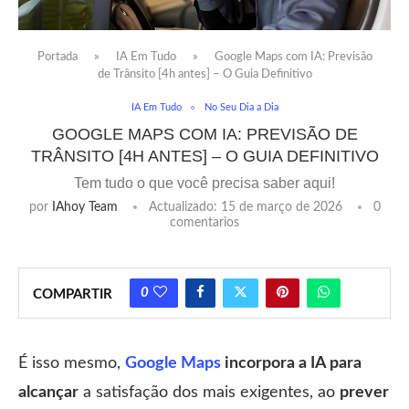
Portada
»
IA Em Tudo
»
Google Maps com IA: Previsão
de Trânsito [4h antes] – O Guia Definitivo
IA Em Tudo
No Seu Dia a Dia
GOOGLE MAPS COM IA: PREVISÃO DE
TRÂNSITO [4H ANTES] – O GUIA DEFINITIVO
Tem tudo o que você precisa saber aqui!
por
IAhoy Team
Actualizado:
15 de março de 2026
0
comentarios
0
COMPARTIR
É isso mesmo,
Google Maps
incorpora a IA para
alcançar
a satisfação dos mais exigentes, ao
prever