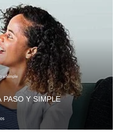
o y Simple
 PASO Y SIMPLE
os