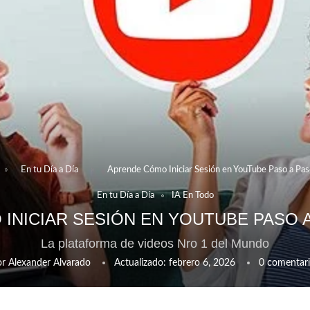
»
En tu Día a Día
»
Aprende Cómo Iniciar Sesión en YouTube Paso a Pas
En tu Día a Día
IA En Todo
INICIAR SESIÓN EN YOUTUBE PASO A
La plataforma de videos Nro 1 del Mundo
or
Alexander Alvarado
Actualizado:
febrero 6, 2026
0 comentari