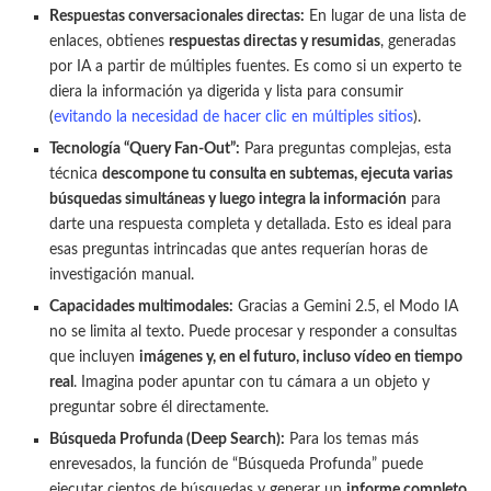
Respuestas conversacionales directas:
En lugar de una lista de
enlaces, obtienes
respuestas directas y resumidas
, generadas
por IA a partir de múltiples fuentes. Es como si un experto te
diera la información ya digerida y lista para consumir
(
evitando la necesidad de hacer clic en múltiples sitios
).
Tecnología “Query Fan-Out”:
Para preguntas complejas, esta
técnica
descompone tu consulta en subtemas, ejecuta varias
búsquedas simultáneas y luego integra la información
para
darte una respuesta completa y detallada. Esto es ideal para
esas preguntas intrincadas que antes requerían horas de
investigación manual.
Capacidades multimodales:
Gracias a Gemini 2.5, el Modo IA
no se limita al texto. Puede procesar y responder a consultas
que incluyen
imágenes y, en el futuro, incluso vídeo en tiempo
real
. Imagina poder apuntar con tu cámara a un objeto y
preguntar sobre él directamente.
Búsqueda Profunda (Deep Search):
Para los temas más
enrevesados, la función de “Búsqueda Profunda” puede
ejecutar cientos de búsquedas y generar un
informe completo