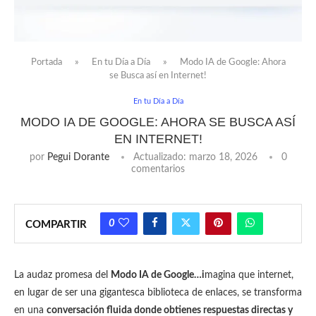
Portada
»
En tu Día a Día
»
Modo IA de Google: Ahora
se Busca así en Internet!
En tu Día a Día
MODO IA DE GOOGLE: AHORA SE BUSCA ASÍ
EN INTERNET!
por
Pegui Dorante
Actualizado:
marzo 18, 2026
0
comentarios
0
COMPARTIR
La audaz promesa del
Modo IA de Google…i
magina que internet,
en lugar de ser una gigantesca biblioteca de enlaces, se transforma
en una
conversación fluida donde obtienes respuestas directas y