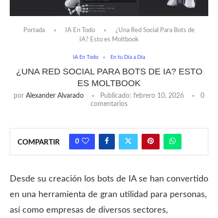
Portada
»
IA En Todo
»
¿Una Red Social Para Bots de
IA? Esto es Moltbook
IA En Todo
En tu Día a Día
¿UNA RED SOCIAL PARA BOTS DE IA? ESTO
ES MOLTBOOK
por
Alexander Alvarado
Publicado:
febrero 10, 2026
0
comentarios
0
COMPARTIR
Desde su creación los bots de IA se han convertido
en una herramienta de gran utilidad para personas,
así como empresas de diversos sectores,