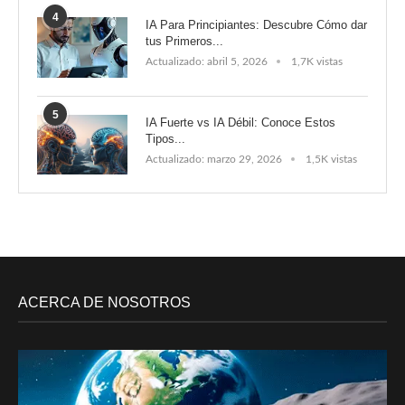
4
IA Para Principiantes: Descubre Cómo dar
tus Primeros...
Actualizado:
abril 5, 2026
1,7K vistas
5
IA Fuerte vs IA Débil: Conoce Estos
Tipos...
Actualizado:
marzo 29, 2026
1,5K vistas
ACERCA DE NOSOTROS