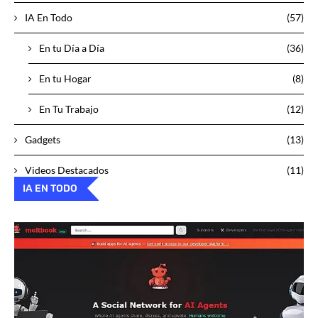
IA En Todo
(57)
En tu Día a Día
(36)
En tu Hogar
(8)
En Tu Trabajo
(12)
Gadgets
(13)
Videos Destacados
(11)
IA EN TODO