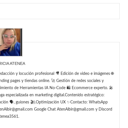
RICIA ATENEA
dacción y locución profesional 🎥 Edición de video e imágenes 🌐
nding pages y tiendas online. 🚀 Gestión de redes sociales y
cimiento de Herramientas IA No-Code 🛍️ Ecommerce experto. 🎤
oga especializada en marketing digital.Contenido estratégico:
cución 🗣️, guiones 🎬).Optimización UX ✨Contacto: WhatsApp
enAlbir@gmail.com Google Chat AtenAlbir@gmail.com y Discord
tenea3561.