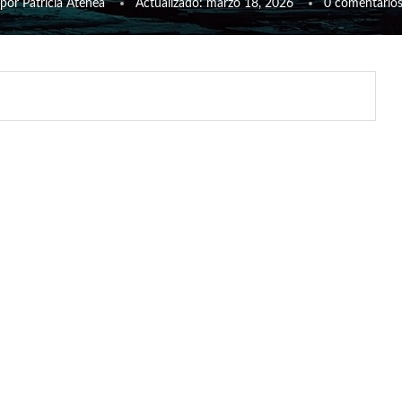
por
Patricia Atenea
Actualizado:
marzo 18, 2026
0 comentario