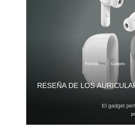
Portada
»
Gadgets
»
RESEÑA DE LOS AURICULA
El gadget per
p