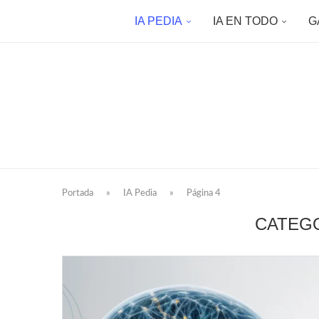
IA PEDIA
IA EN TODO
G
Portada
»
IA Pedia
»
Página 4
CATEGO