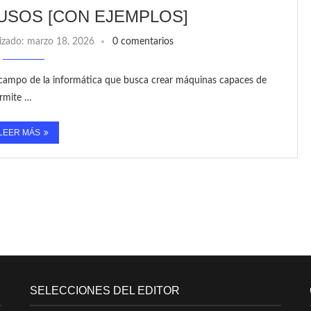
Y USOS [CON EJEMPLOS]
izado:
marzo 18, 2026
0 comentarios
s un campo de la informática que busca crear máquinas capaces de
ermite …
LEER MÁS
SELECCIONES DEL EDITOR