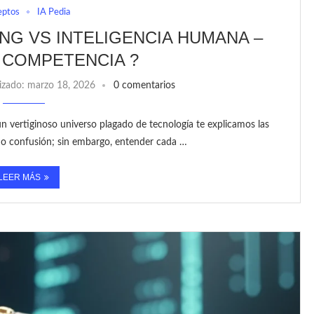
eptos
IA Pedia
ING VS INTELIGENCIA HUMANA –
 COMPETENCIA ?
izado:
marzo 18, 2026
0 comentarios
n vertiginoso universo plagado de tecnología te explicamos las
ando confusión; sin embargo, entender cada …
LEER MÁS